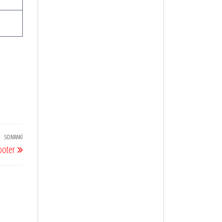
SONRAKI
Sonraki
ooter
Yazı