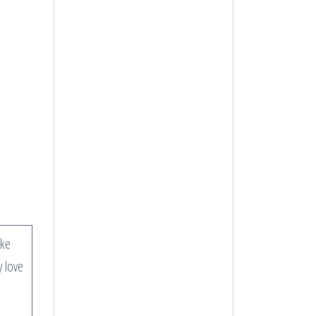
ike
y love