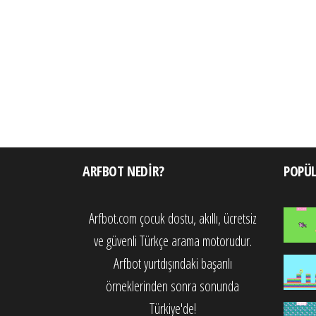
ARFBOT NEDIR?
POPÜ
Arfbot.com çocuk dostu, akıllı, ücretsiz
ve güvenli Türkçe arama motorudur.
Arfbot yurtdışındaki başarılı
örneklerinden sonra sonunda
Türkiye'de!