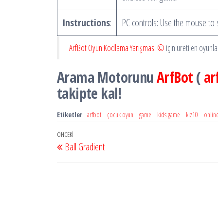
Instructions
:
PC controls: Use the mouse to s
ArfBot Oyun Kodlama Yarışması ©
için üretilen oyunl
Arama Motorunu
ArfBot
(
ar
takipte kal!
Etiketler
arfbot
çocuk oyun
game
kids game
kiz10
onlin
Yazı
Önceki
ÖNCEKI
Ball Gradient
dolaşımı
Yazı