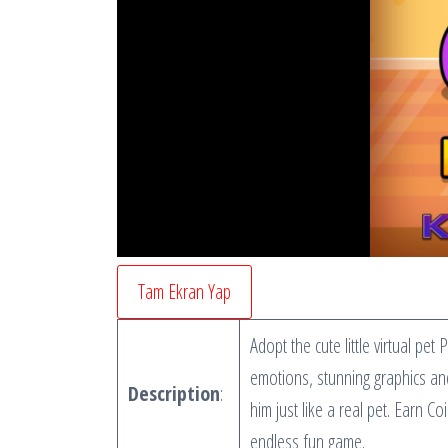
Tam Ekran Yap
Adopt the cute little virtual pe
emotions, stunning graphics and 
Description
:
him just like a real pet. Earn C
endless fun game.