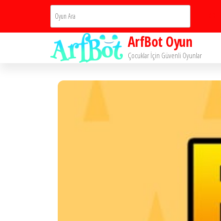
İçeriğe
Ara
atla
ArfBot Oyun
Çocuklar İçin Güvenli Oyunlar