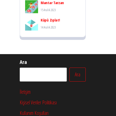
Mantar Tarzan
15 Aralık 2023
Küpü Zıplat!
14 Aralık 2023
Ara
Ara
İletişim
Kişisel Veriler Politikası
Kullanım Koşulları