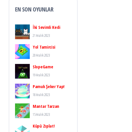
EN SON OYUNLAR
İki Sevimli Kedi
21 Aralık 2023
Yol Tamircisi
20 Aralık 2023
SlopeGame
19 Aralık 2023
Pamuk Şeker Yap!
18 Aralık 2023
Mantar Tarzan
15 Aralık 2023
Küpü Zıplat!