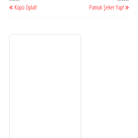
Yazı
Önceki
Sonr
Küpü Zıplat!
Pamuk Şeker Yap!
dolaşımı
Yazı
Yazı