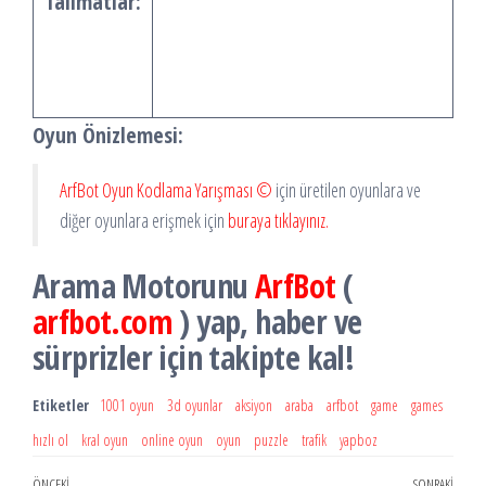
Talimatlar:
Oyun Önizlemesi:
ArfBot Oyun Kodlama Yarışması ©
için üretilen oyunlara ve
diğer oyunlara erişmek için
buraya tıklayınız.
Arama Motorunu
ArfBot
(
arfbot.com
) yap, haber ve
sürprizler için takipte kal!
Etiketler
1001 oyun
3d oyunlar
aksiyon
araba
arfbot
game
games
hızlı ol
kral oyun
online oyun
oyun
puzzle
trafik
yapboz
ÖNCEKI
SONRAKI