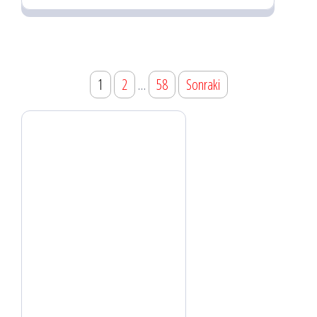
Yazı
1
2
…
58
Sonraki
dolaşımı