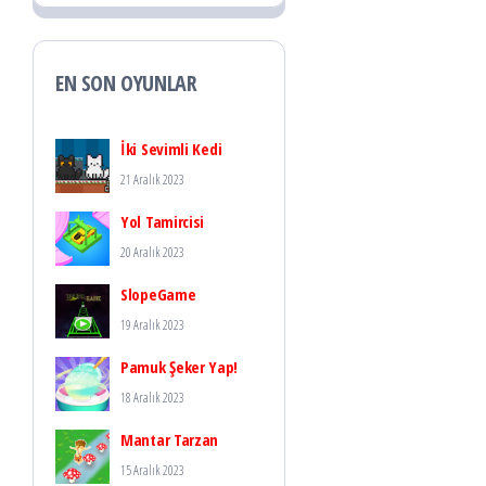
EN SON OYUNLAR
İki Sevimli Kedi
21 Aralık 2023
Yol Tamircisi
20 Aralık 2023
SlopeGame
19 Aralık 2023
Pamuk Şeker Yap!
18 Aralık 2023
Mantar Tarzan
15 Aralık 2023