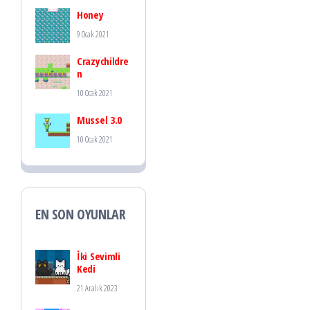
Honey
9 Ocak 2021
Crazychildre
n
10 Ocak 2021
Mussel 3.0
10 Ocak 2021
EN SON OYUNLAR
İki Sevimli
Kedi
21 Aralık 2023