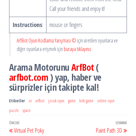
Call your friends and enjoy it!
Instructions
:
mouse or fingers
ArfBot Oyun Kodlama Yarışması ©
için üretilen oyunlara ve
diğer oyunlara erişmek için
buraya tıklayınız.
Arama Motorunu
ArfBot
(
arfbot.com
) yap, haber ve
sürprizler için takipte kal!
Etiketler
.io
arfbot
çocuk oyun
game
kids game
online oyun
puzzle
space
Yazı
Önceki
ÖNCEKI
SONRAKI
Sonr
Virtual Pet Poky
Paint Path 3D
dolaşımı
Yazı
Yazı