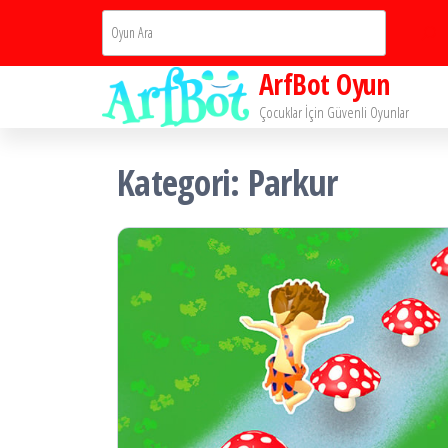
İçeriğe
Ara
atla
ArfBot Oyun
Çocuklar İçin Güvenli Oyunlar
Kategori:
Parkur