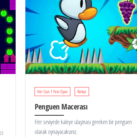
Her Gün 1 Yeni Oyun
Parkur
Penguen Macerası
Her seviyede kaleye ulaşması gereken bir penguen
olarak oynayacaksınız.
023