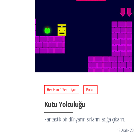
Her Gün 1 Yeni Oyun
Parkur
Kutu Yolculuğu
Fantastik bir dünyanın sırlarını açığa çıkarın.
13 Aralık 2