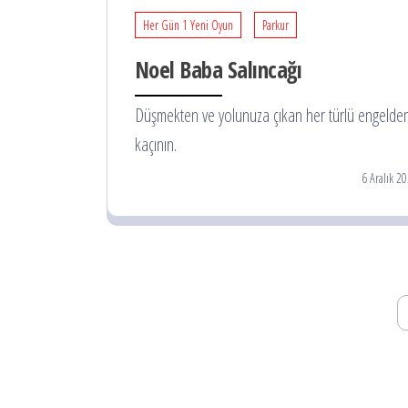
Her Gün 1 Yeni Oyun
Parkur
Noel Baba Salıncağı
Düşmekten ve yolunuza çıkan her türlü engelde
kaçının.
6 Aralık 2
Yazı
dolaşımı