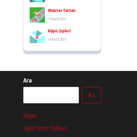
Mantar Tarzan
15 Aralık 2023
Küpü Zıplat!
14 Aralık 2023
Ara
Ara
İletişim
Kişisel Veriler Politikası