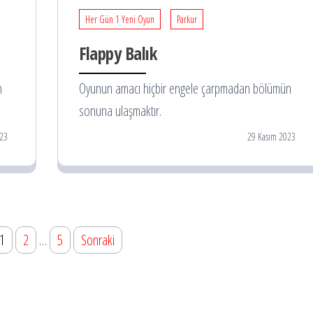
Her Gün 1 Yeni Oyun
Parkur
Flappy Balık
n
Oyunun amacı hiçbir engele çarpmadan bölümün
sonuna ulaşmaktır.
023
29 Kasım 2023
1
2
…
5
Sonraki