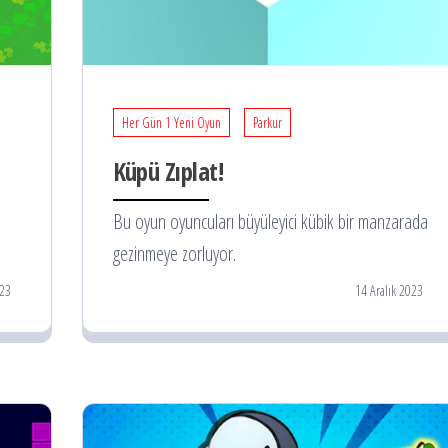
Her Gün 1 Yeni Oyun
Parkur
Küpü Zıplat!
Bu oyun oyuncuları büyüleyici kübik bir manzarada
gezinmeye zorluyor.
023
14 Aralık 2023