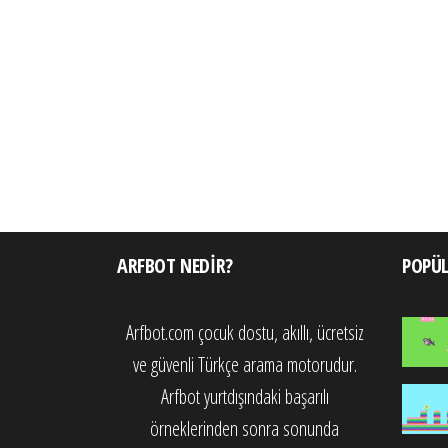
ARFBOT NEDIR?
POPÜ
Arfbot.com çocuk dostu, akıllı, ücretsiz
ve güvenli Türkçe arama motorudur.
Arfbot yurtdışındaki başarılı
örneklerinden sonra sonunda