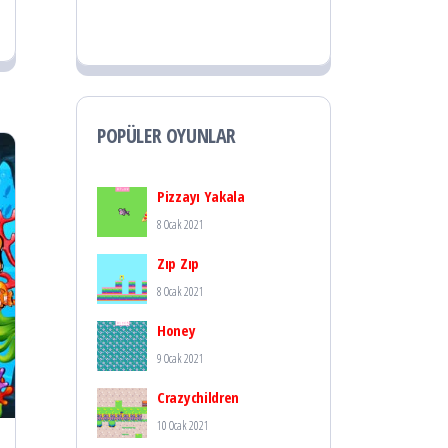
POPÜLER OYUNLAR
Pizzayı Yakala
8 Ocak 2021
Zıp Zıp
8 Ocak 2021
Honey
9 Ocak 2021
Crazychildren
10 Ocak 2021