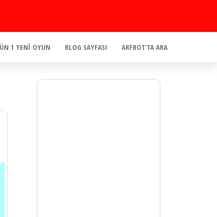
ÜN 1 YENI OYUN
BLOG SAYFASI
ARFBOT’TA ARA