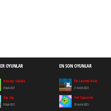
LER OYUNLAR
EN SON OYUNLAR
Pizzayı Yakala
İki Sevimli Kedi
8 Ocak 2021
21 Aralık 2023
Zıp Zıp
Yol Tamircisi
8 Ocak 2021
20 Aralık 2023