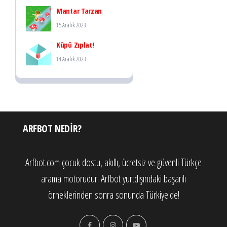
Mantar Tarzan
15 Aralık 2023
Küpü Zıplat!
14 Aralık 2023
ARFBOT NEDIR?
Arfbot.com çocuk dostu, akıllı, ücretsiz ve güvenli Türkçe
arama motorudur. Arfbot yurtdışındaki başarılı
örneklerinden sonra sonunda Türkiye'de!