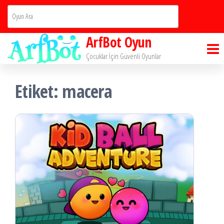
İçeriğe
Ara
atla
ArfBot Oyun
Çocuklar İçin Güvenli Oyunlar
Etiket:
macera