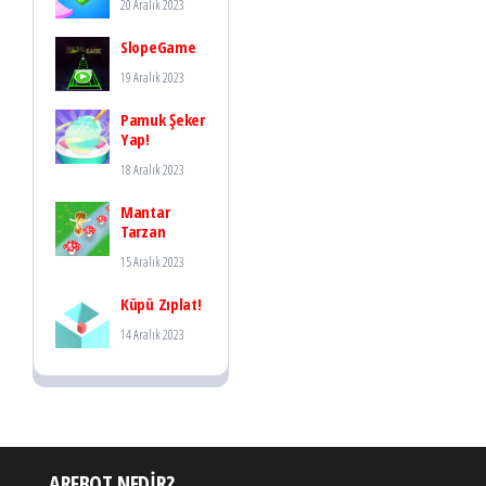
20 Aralık 2023
SlopeGame
19 Aralık 2023
Pamuk Şeker
Yap!
18 Aralık 2023
Mantar
Tarzan
15 Aralık 2023
Küpü Zıplat!
14 Aralık 2023
ARFBOT NEDIR?