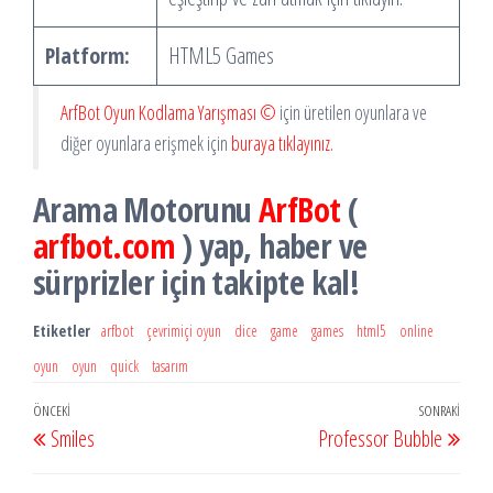
Platform:
HTML5 Games
ArfBot Oyun Kodlama Yarışması ©
için üretilen oyunlara ve
diğer oyunlara erişmek için
buraya tıklayınız.
Arama Motorunu
ArfBot
(
arfbot.com
) yap, haber ve
sürprizler için takipte kal!
Etiketler
arfbot
çevrimiçi oyun
dice
game
games
html5
online
oyun
oyun
quick
tasarım
Yazı
Önceki
ÖNCEKI
SONRAKI
Sonr
Smiles
Professor Bubble
dolaşımı
Yazı
Yazı