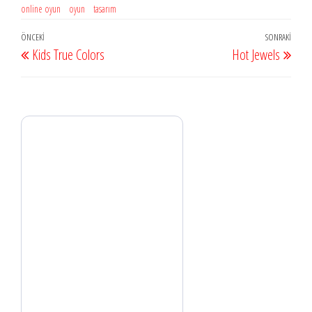
online oyun
oyun
tasarım
Yazı
Önceki
ÖNCEKI
SONRAKI
Sonr
Kids True Colors
Hot Jewels
dolaşımı
Yazı
Yazı