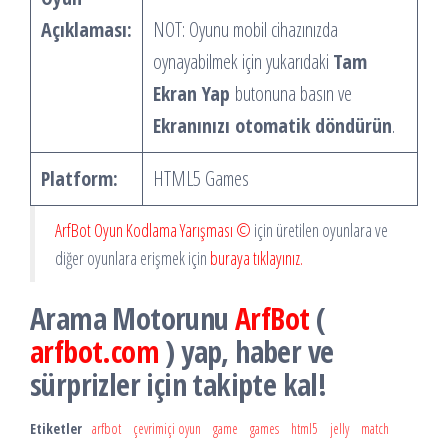
Açıklaması:
NOT: Oyunu mobil cihazınızda
oynayabilmek için yukarıdaki
Tam
Ekran Yap
butonuna basın ve
Ekranınızı otomatik döndürün
.
Platform:
HTML5 Games
ArfBot Oyun Kodlama Yarışması ©
için üretilen oyunlara ve
diğer oyunlara erişmek için
buraya tıklayınız.
Arama Motorunu
ArfBot
(
arfbot.com
) yap, haber ve
sürprizler için takipte kal!
Etiketler
arfbot
çevrimiçi oyun
game
games
html5
jelly
match