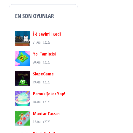
EN SON OYUNLAR
İki Sevimli Kedi
21 Aralık 2023
Yol Tamircisi
20 Aralık 2023
SlopeGame
19 Aralık 2023
Pamuk Şeker Yap!
18 Aralık 2023
Mantar Tarzan
15 Aralık 2023