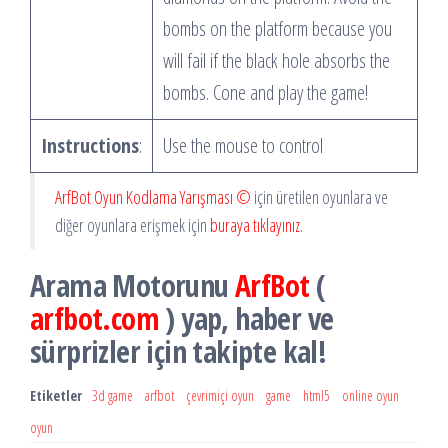
bombs on the platform because you
will fail if the black hole absorbs the
bombs. Cone and play the game!
Instructions
:
Use the mouse to control
ArfBot Oyun Kodlama Yarışması ©
için üretilen oyunlara ve
diğer oyunlara erişmek için
buraya tıklayınız.
Arama Motorunu
ArfBot
(
arfbot.com
) yap, haber ve
sürprizler için takipte kal!
Etiketler
3d game
arfbot
çevrimiçi oyun
game
html5
online oyun
oyun