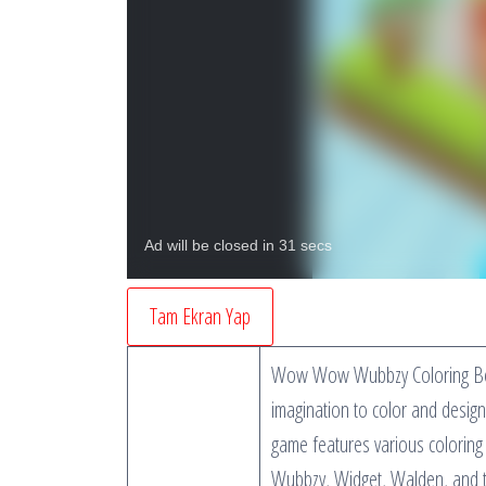
Tam Ekran Yap
Wow Wow Wubbzy Coloring Book 
imagination to color and desig
game features various coloring 
Wubbzy, Widget, Walden, and th