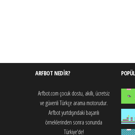
ARFBOT NEDIR?
POPÜ
Arfbot.com çocuk dostu, akıllı, ücretsiz
ve güvenli Türkçe arama motorudur.
Arfbot yurtdışındaki başarılı
örneklerinden sonra sonunda
Türkiye'de!