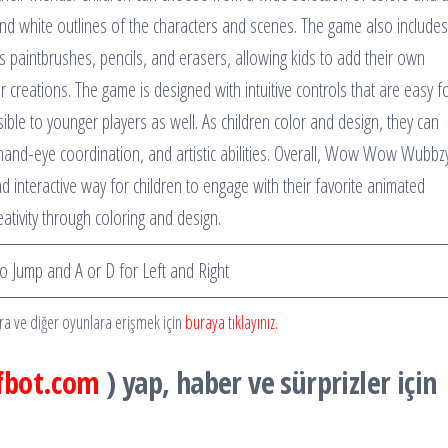
k and white outlines of the characters and scenes. The game also includes
as paintbrushes, pencils, and erasers, allowing kids to add their own
r creations. The game is designed with intuitive controls that are easy f
sible to younger players as well. As children color and design, they can
, hand-eye coordination, and artistic abilities. Overall, Wow Wow Wubbz
 interactive way for children to engage with their favorite animated
ativity through coloring and design.
 Jump and A or D for Left and Right
ara ve diğer oyunlara erişmek için
buraya tıklayınız.
fbot.com
) yap, haber ve sürprizler için