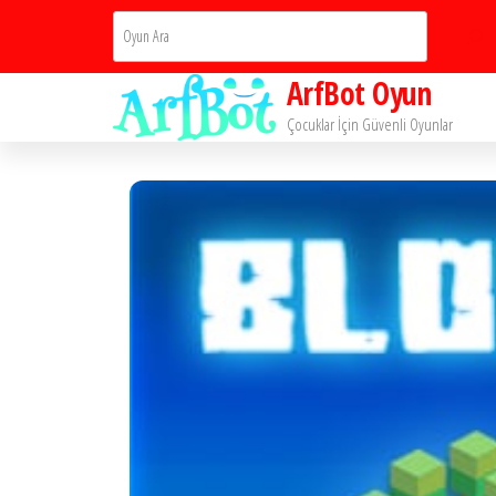
İçeriğe
Ara
atla
ArfBot Oyun
Çocuklar İçin Güvenli Oyunlar