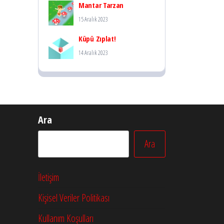
Mantar Tarzan
15 Aralık 2023
Küpü Zıplat!
14 Aralık 2023
Ara
Ara
İletişim
Kişisel Veriler Politikası
Kullanım Koşulları