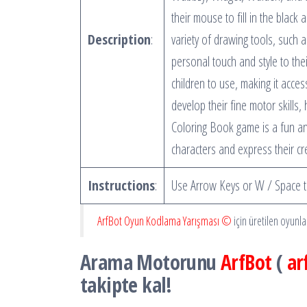
their mouse to fill in the blac
Description
:
variety of drawing tools, such 
personal touch and style to thei
children to use, making it acces
develop their fine motor skills
Coloring Book game is a fun and
characters and express their cre
Instructions
:
Use Arrow Keys or W / Space to
ArfBot Oyun Kodlama Yarışması ©
için üretilen oyunl
Arama Motorunu
ArfBot
(
ar
takipte kal!