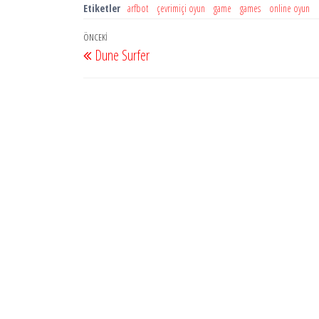
Etiketler
arfbot
çevrimiçi oyun
game
games
online oyun
Yazı
Önceki
ÖNCEKI
Dune Surfer
dolaşımı
Yazı