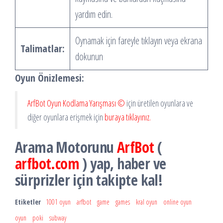
yardım edin.
Oynamak için fareyle tıklayın veya ekrana
Talimatlar:
dokunun
Oyun Önizlemesi:
ArfBot Oyun Kodlama Yarışması ©
için üretilen oyunlara ve
diğer oyunlara erişmek için
buraya tıklayınız.
Arama Motorunu
ArfBot
(
arfbot.com
) yap, haber ve
sürprizler için takipte kal!
Etiketler
1001 oyun
arfbot
game
games
kral oyun
online oyun
oyun
poki
subway