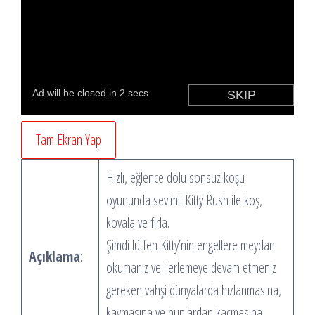
Tam Ekran Yap
Hızlı, eğlence dolu sonsuz koşu
oyununda sevimli Kitty Rush ile koş,
kovala ve fırla.
Şimdi lütfen Kitty’nin engellere meydan
Açıklama
:
okumanız ve ilerlemeye devam etmeniz
gereken vahşi dünyalarda hızlanmasına,
kaymasına ve bunlardan kaçmasına