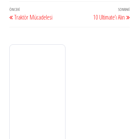
Yazı
Önceki
ÖNCEKI
SONRAKI
Sonr
Traktör Mücadelesi
10 Ultimate’ı Alın
dolaşımı
Yazı
Yazı